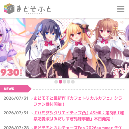
NEWS
まどそふと最新作『カフェトリカルカフェ』クラ
2026/07/31
ファン受付開始！
『ハミダシクリエイティブ凸』ASMR：第5弾「和
2026/07/31
泉妃愛版はみだしすぎ兄妹事情」本日発売！
まどそふとカルチャーズFes 2026summer チケ
2026/07/28