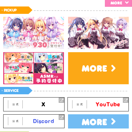
MORE
PICKUP
MORE
SERVICE
X
YouTube
公式
公式
MORE
Discord
公式