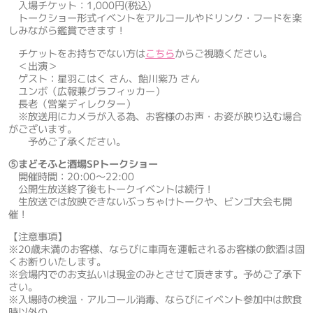
入場チケット：1,000円(税込)
トークショー形式イベントをアルコールやドリンク・フードを楽
しみながら鑑賞できます！
チケットをお持ちでない方は
こちら
からご視聴ください。
＜出演＞
ゲスト：星羽こはく さん、飴川紫乃 さん
ユンボ（広報兼グラフィッカー）
長老（営業ディレクター）
※放送用にカメラが入る為、お客様のお声・お姿が映り込む場合
がございます。
予めご了承ください。
⑤まどそふと酒場SPトークショー
開催時間：20:00～22:00
公開生放送終了後もトークイベントは続行！
生放送では放映できないぶっちゃけトークや、ビンゴ大会も開
催！
【注意事項】
※20歳未満のお客様、ならびに車両を運転されるお客様の飲酒は固
くお断りいたします。
※会場内でのお支払いは現金のみとさせて頂きます。予めご了承下
さい。
※入場時の検温・アルコール消毒、ならびにイベント参加中は飲食
時以外の