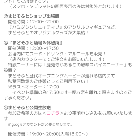
ント）をご持参下さい。
（スマホ・タブレットの画面表示のみは対象外となります）
②まどそふとショップ出張版
開催時間：12:00～22:00
『ハミダシクリエイティブ』のアクリルフィギュアなど、
まどそふとのオリジナルグッズが大集結！
③『まどそふと酒場＆休憩所』
開催時間：12:00～17:30
会場内にてフード・ドリンク・アルコールを販売！
（店内カウンターにてご注文をお願いいたします）
特設コーナーには「鹿苑寺かおるこの激辛スパイスコーナー」も
設置!?
まどそふと歴代オープニングムービーが流れる店内にて
秋葉原散策のご休憩としてご利用下さい！
※ラストオーダー：17:00
イベント準備の為17:30には一度お席を離れて頂きますのでご
了承ください。
④まどそふと公開生放送
参加ご希望の方は＜
コチラ
＞より事前申し込みをお願いいたしま
す
※googleアカウントが必要となります。
開催時間：19:00～20:00(入場18:00～）