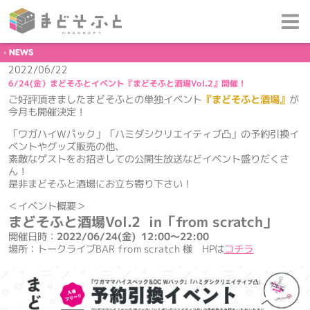
NEWS
2022/06/22
6/24(金）まどそふとイベント『まどそふと酒場Vol.2』開催！
ご好評頂きましたまどそふとの単独イベント
『まどそふと酒場』
が
今月も開催決定！
「ワガハイWパック」「ハミダシクリエイティブ凸」の予約引換イ
ベントやグッズ販売の他、
素敵なゲストをお招きしての公開生放送などイベント盛りだくさ
ん！
是非まどそふと酒場にお立ち寄り下さい！
＜イベント概要＞
まどそふと酒場Vol.2 in「from scratch」
開催日時：
2022/06/24(金) 12:00～22:00
場所：トークライブBAR from scratch 様 HPは
コチラ