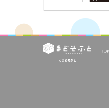
TO
©まどそふと