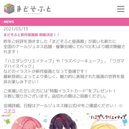
NEWS
2021/05/13
まどそふと新作版画展 開催決定！！
昨年ご好評を頂きました「まどそふと版画展」が装いも新たに
全国のアールジュネス店舗・催事会場にて6/10(木)より順次開催さ
れます！
「ハミダシクリエイティブ」や「ラズベリーキューブ」、「ワガマ
マハイスペック」
などのイラストが新作版画となって登場です！
最新技術によってより美しく、魅力的に表現された版画の世界を是
非お楽しみ下さい！
ご来場いただいた方には“特製イラストカード”をプレゼント！
※数に限りがございます。品切れの際はご容赦ください。
会場詳細、日程はアールジュネス様公式HPをご確認ください！ ⇨
コチラ