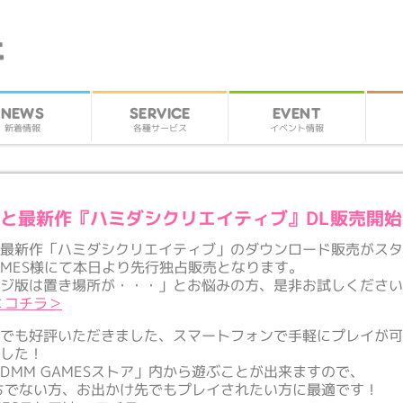
SERVICE
EVENT
NEWS
各種サービス
イベント情報
新着情報
と最新作『ハミダシクリエイティブ』DL販売開始
と最新作「ハミダシクリエイティブ」のダウンロード販売がス
 GAMES様にて本日より先行独占販売となります。
ージ版は置き場所が・・・」とお悩みの方、是非お試しくださ
＜コチラ＞
でも好評いただきました、スマートフォンで手軽にプレイが可能な
ました！
DMM GAMESストア」内から遊ぶことが出来ますので、
ちでない方、お出かけ先でもプレイされたい方に最適です！