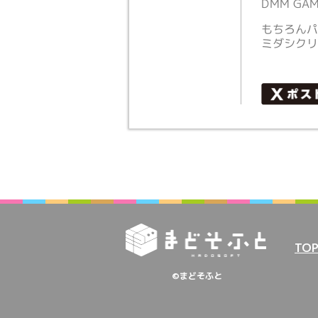
DMM GA
もちろんパ
ミダシク
TO
©まどそふと