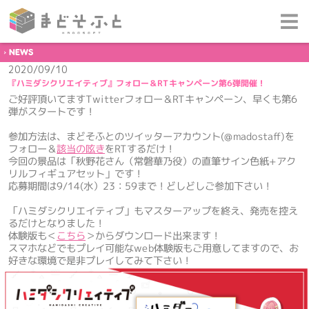
NEWS
2020/09/10
『ハミダシクリエイティブ』フォロー＆RTキャンペーン第6弾開催！
ご好評頂いてますTwitterフォロー＆RTキャンペーン、早くも第6
弾がスタートです！
参加方法は、まどそふとのツイッターアカウント(@madostaff)を
フォロー＆
該当の呟き
をRTするだけ！
今回の景品は「秋野花さん（常磐華乃役）の直筆サイン色紙+アク
リルフィギュアセット」です！
応募期間は9/14(水）23：59まで！どしどしご参加下さい！
「ハミダシクリエイティブ」もマスターアップを終え、発売を控え
るだけとなりました！
体験版も＜
こちら
＞からダウンロード出来ます！
スマホなどでもプレイ可能なweb体験版もご用意してますので、お
好きな環境で是非プレイしてみて下さい！