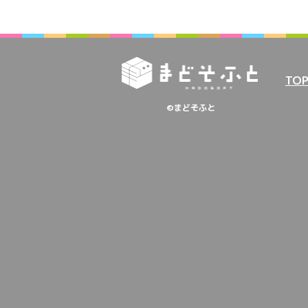
TO
©まどそふと