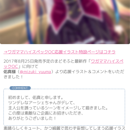
→ワガママハイスペックOC応援イラスト特設ページはコチラ
2017年8月25日発売予定のまどそふと最新作「
ワガママハイスペ
ックOC
」に向けて
佑真様
（
@mizuki_yuuma
）より応援イラスト＆コメントをいただ
きました！
COMMENT
初めまして、佑真と申します。
ツンデレなアーシェちゃんがデレて、
主人公を誘っているシーンをイメージして描きました。
この度は素敵なご企画にお招きいただき、
ありがとうございました！
素晴らしくキュート、かつ綺麗で思わず妄想してしまう応援イラス