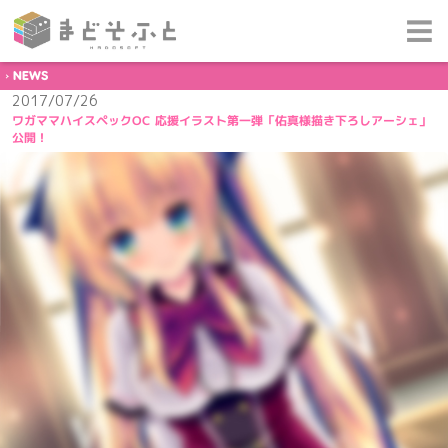
NEWS
2017/07/26
ワガママハイスペックOC 応援イラスト第一弾「佑真様描き下ろしアーシェ」
公開！