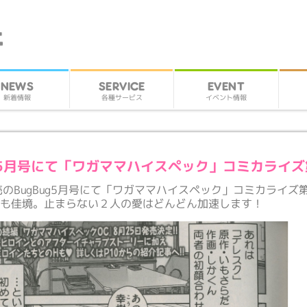
SERVICE
EVENT
NEWS
各種サービス
イベント情報
新着情報
ug5月号にて「ワガママハイスペック」コミカライ
売のBugBug5月号にて「ワガママハイスペック」コミカライズ
編も佳境。止まらない２人の愛はどんどん加速します！