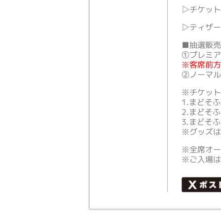
▷チケッ
▷ティザ
■抽選販
①プレミア
※客席前
②ノーマルエ
※チケッ
1.まどそふ
2.まどそ
3.まどそ
※グッズは
※全席オ
※ご入場