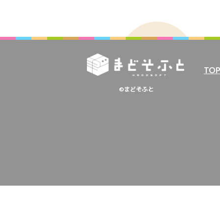
TO
©まどそふと