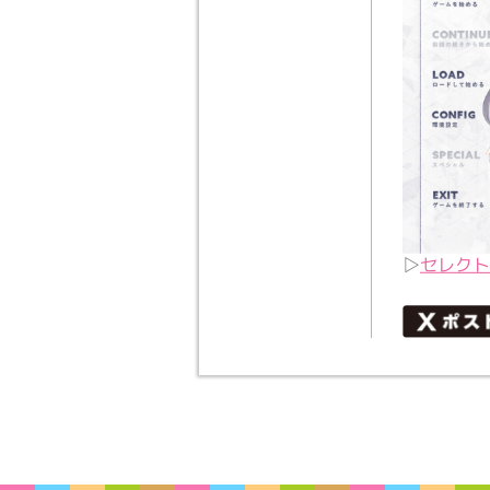
▷
セレクト