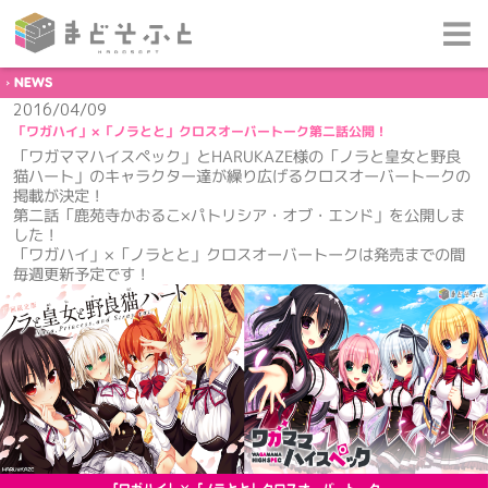
NEWS
2016/04/09
「ワガハイ」×「ノラとと」クロスオーバートーク第二話公開！
「ワガママハイスペック」とHARUKAZE様の「ノラと皇女と野良
猫ハート」のキャラクター達が繰り広げるクロスオーバートークの
掲載が決定！
第二話「鹿苑寺かおるこ×パトリシア・オブ・エンド」を公開しま
した！
「ワガハイ」×「ノラとと」クロスオーバートークは発売までの間
毎週更新予定です！