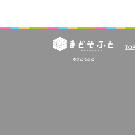
TO
©まどそふと