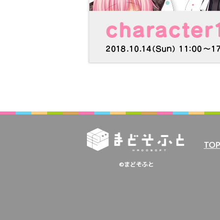
TO
©まどそふと